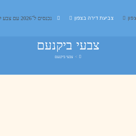
נכנסים ל־2026 עם צבע לחיים ✨ צביעה מקצועית • גימור מושלם • מחיר הוגן 🎨
פון
צביעת דירה בצפון
צבעי ביקנעם
>
צבעי ביקנעם