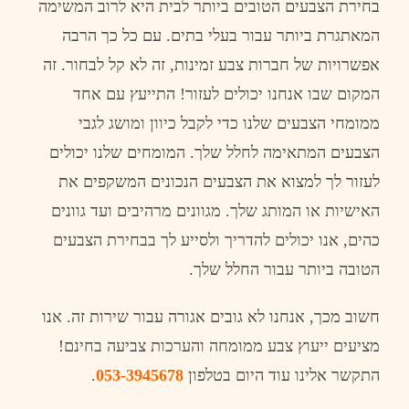
בחירת
הצבעים
הטובים
ביותר
לבית
היא
לרוב
המשימה
המאתגרת
ביותר
עבור
בעלי
בתים
.
עם
כל
כך
הרבה
אפשרויות
של
חברות
צבע
זמינות
,
זה
לא
קל
לבחור
.
זה
המקום
שבו
אנחנו
יכולים
לעזור
!
התייעץ
עם
אחד
ממומחי
הצבעים
שלנו
כדי
לקבל
כיוון
ומושג
לגבי
הצבעים
המתאימה
לחלל
שלך
.
המומחים
שלנו
יכולים
לעזור
לך
למצוא
את
הצבעים
הנכונים
המשקפים
את
האישיות
או
המותג
שלך
.
מגוונים
מרהיבים
ועד
גוונים
כהים
,
אנו
יכולים
להדריך
ולסייע
לך
בבחירת
הצבעים
הטובה
ביותר
עבור
החלל
שלך
.
חשוב
מכך
,
אנחנו
לא
גובים
אגורה
עבור
שירות
זה
.
אנו
מציעים
ייעוץ
צבע
ממומחה
והערכות
צביעה
בחינם
!
התקשר
אלינו
עוד
היום
בטלפון
053-3945678
.