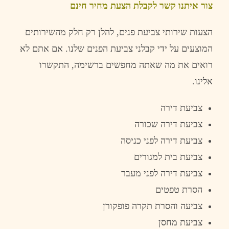
צור
איתנו
קשר
לקבלת
הצעת
מחיר
חינם
הצעות
שירותי
צביעת
פנים,
להלן
רק
חלק
מהשירותים
המוצעים
על
ידי
קבלני
צביעת
הפנים
שלנו
.
אם
אתם
לא
רואים
את
מה
שאתה
מחפשים
ברשימה
,
התקשרו
אלינו
.
צביעת
דירה
צביעת
דירה
שכורה
צביעת
דירה
לפני
כניסה
צביעת
בית
למגורים
צביעת
דירה
לפני
מעבר
הסרת
טפטים
צביעה
והסרת
תקרה
פופקורן
צביעת
מחסן