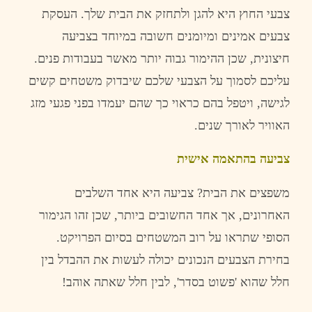
צבעי
החוץ
היא
להגן
ולתחזק
את
הבית
שלך
.
העסקת
צבעים
אמינים
ומיומנים
חשובה
במיוחד
בצביעה
חיצונית
,
שכן
ההימור
גבוה
יותר
מאשר
בעבודות
פנים
.
עליכם
לסמוך
על
הצבעי
שלכם
שיבדוק
משטחים
קשים
לגישה
,
ויטפל
בהם
כראוי
כך
שהם
יעמדו
בפני
פגעי
מזג
האוויר
לאורך
שנים
.
צביעה
בהתאמה
אישית
משפצים
את
הבית
?
צביעה
היא
אחד
השלבים
האחרונים
,
אך
אחד
החשובים
ביותר
,
שכן
זהו
הגימור
הסופי
שתראו
על
רוב
המשטחים
בסיום
הפרויקט
.
בחירת
הצבעים
הנכונים
יכולה
לעשות
את
ההבדל
בין
חלל
שהוא
'
פשוט
בסדר
',
לבין
חלל
שאתה
אוהב
!