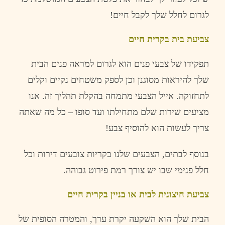
לגרום
לחלל
שלך
לקבל
חיים
!
צביעת
בית בקרית חיים
תפקידו
של
צבעי
פנים
הוא
לגרום
למראה
פנים
הבית
שלך
להיראות
מסוגנן
וכן
לספק
משטחים
נקיים
וקלים
לתחזוקה
.
אייל
הצבעי
מתמחה
בהקלת
תהליך
זה
.
אנו
מציעים
שירות
שלם
מתחילתו
ועד
סופו
–
כל
מה
שאתה
צריך
לעשות
הוא
להוסיף
צבע
!
בנוסף
לבתים
,
הצבעים
שלנו
בקריות
צובעים
דירות
וכל
חלל
פנימי
שבו
יש
צורך
רמת
פירוט
גבוהה
.
צביעת
חיצונית לבית או בניין בקרית חיים
הבית
שלך
הוא
השקעה
יקרת
ערך
,
והמטרה
הסופית
של