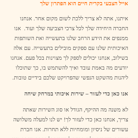
אייל
הצבעי
בקרית
חי
ים
הוא
הפתרון
שלך
איתנו
,
אתה
לא
צריך
ללכת
לשום
מקום
אחר
.
אנחנו
החברה
היחידה
שלך
לכל
צרכי
הצביעה
שלך
ועוד
.
אנו
ממנפים
את
הידע
הרחב
שלנו
בתעשייה
ואת
השותפות
האיכותית
שלנו
עם
ספקים
מובילים
בתעשייה
.
עם
אלה
בשילוב
,
אנחנו
יכולים
לספק
לך
מצוינות
בכל
פעם
.
אנחנו
יודעים
מה
באמת
עובד
ואיך
להשתמש
בו
,
כך
שתוכלו
ליהנות
מהשקט
הנפשי
שהפרויקט
שלכם
בידיים
טובות
.
אנו
כאן
כדי
לעזור
–
שירות
איכותי
במרחק
שיחה
לא
משנה
מה
ההיקף
,
הגודל
או
סוג
השירות
שאתה
צריך
,
אנחנו
כאן
כדי
לעזור
לך
!
יש
לנו
למעלה
משלושה
עשורים
של
ניסיון
ומומחיות
ללא
תחרות
.
אנו
חברת