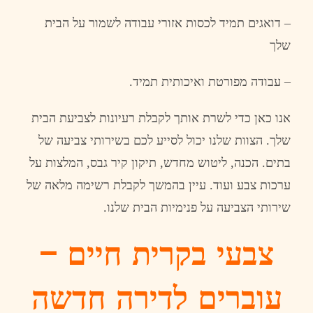
–
דואגים
תמיד
לכסות
אזורי
עבודה
לשמור
על
הבית
שלך
–
עבודה
מפורטת
ואיכותית
תמיד
.
אנו כאן
כדי
לשרת
אותך
לקבלת
רעיונות
לצביעת
הבית
שלך
. ה
צוות
שלנו
יכול
לסייע
לכם
ב
שירותי
צביעה
של
בתים.
הכנה
,
ליטוש
מחדש
,
תיקון
קיר
גבס
,
המלצות
על
ערכות
צבע
ועוד
.
עיין
בהמשך
לקבלת
רשימה
מלאה
של
שירותי
הצביעה
על
פנימיות
הבית
שלנו
.
צבעי בקרית חיים –
עוברים לדירה חדשה