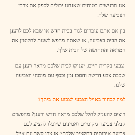
אנו
מרגישים
בטוחים
שאנחנו
יכולים
לספק
את
צרכי
הצביעה
שלך
.
בין
אם
אתם
עוברים
לגור
בבית
חדש
או
שבא
לכם
לרענן
את
הבית
בצביעה
,
או
שאתה
מחפש
לשנות
לחלוטין
את
המראה
והתחושה
של
הבית
שלך
.
צבעי
בקרית
חי
ים, י
עניקו
לבית
שלכם
מראה
רענן
עם
שכבת
צבע
חדשה
וחסכו
זמן
וכסף
עם
מומחי
הצביעה
שלנו
.
למה
לבחור
באייל
הצבעי
לצבוע
את
ביתך
?
רוצים
להעניק
לחלל
שלכם
מראה
חדש
ורענן
?
מחפשים
קבלני
צביעה
מקומיים
ואמינים
שיוכלו
להציע
לכם
צביעה
איכותית
בתקציב
שלכם
?
אז
צרו
קשר
עם
אייל