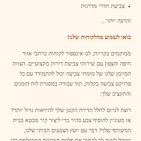
צביעת
חדרי
מדרגות
והרבה
יותר
…
בואו
לשמוע
מהלקוחות
שלנו
!
ממוקמים
בקריות
,
לנו
אינספור
לקוחות
ברחבי
אזור
חיפה
והצפון
עם
שירותי
צביעת
דירות
מקצועיים
.
הצוות
המיומן
שלנו
של
מומחי
צביעה
יכול
להתמודד
עם
כל
פרויקט
צביעה
בקלות
,
תוך
עבודה
במסגרת
לוח
הזמנים
והתקציב
שלך
.
רוצה
לגרום
לחלל
הדירה
הקטן
שלך
להיראות
גדול
יותר
?
או
מעוניין
להוסיף
צבע
בהיר
כדי
ליצור
קיר
מבטא
בבית
המשותף
שלך
?
דבר
עם
יועץ
הצבעים
הביתי
שלנו
,
שיוכל
לעזור
לך
לבחור
את
פלטת
הצבעים
המושלמת
כדי