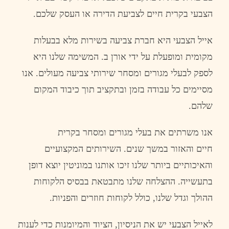
הצבעי
בקרית
חי
ים
לצביעת
הדירה
או
העסק
שלכם
.
אייל
הצבעי
היא
חברת
צביעה
בשירות
מלא
בבעלות
מקומית
ומופעלת
על
ידי
אורן
ב
.
המשימה
שלנו
היא
לספק
לבעלי
מגורים
ומסחר
שירותי
צביעה
מעולים
.
אנו
מסיימים
כל
עבודה
בזמן
ובתקציב
תוך
כיבוד
המקום
שלהם
.
אנו
משרתים
את
בעלי
מגורים
ומסחר
בקרית
חי
ים
והאזור
במשך
שנים
.
השירותים
המקצועיים
והאיכותיים
ביותר
שלנו
זיכו
אותנו
במוניטין
יוצא
דופן
בתעשייה
.
ההצלחה
שלנו
מתבטאת
בבסיס
הלקוחות
ההולך
וגדל
שלנו
,
כולל
לקוחות
חוזרים
והפניות
.
לאייל
הצבעי
יש
את
הניסיון
,
הציוד
והמיומנות
כדי
לענות