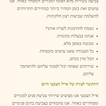
צביעה
בשירות
מלא
הפונה
למגורים
ולמסחר
כאחד
.
אנו
עושים
זאת
בזמן
המהיר
ביותר
במחירים
תחרותיים
להשלמת
שביעות
רצון
הלקוחות
.
נשמח
להזדמנות
לשרת
אותך
!
אנחנו
בבעלות
מקומית
.
מבוטח
באופן
מלא
.
כל
העבודה
שאנו
עושים
מובטחת
.
הכל
זמין
בכתב
.
שירותים
שאתה
יכול
לסמוך
עליהם
ולהיסתמך
עליהם
.
התקשר
לצוות
של
אייל
הצבעי
היום
אייל
הצבעי
אנו
מציעים
שירותי
צביעת
פנים
למגורים
ומסחריים
כאחד
.
אנו
מתמחים
בצביעת
בתים
פנימיים