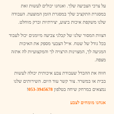
על
צרכי
הצביעה
שלך
.
ואנחנו
יכולים
לעשות
זאת
במסגרת
התקציב
שלך
במסגרת
הזמן
המוצעת
.
העבודה
שלנו
משקפת
איכות
ביצוע
,
יצירתיות
וברק
מוחלט
.
הצוות
המסור
שלנו
של
קבלני
צביעה
מיומנים
יכול
לעבוד
בכל
גודל
של
שטח
.
אייל
הצבעי
מספק
את
האיכות
המגיעה
לך
,
המצוינות
הרצויה
לך
והמקצועיות
לה
את
/
ה
מצפה
.
חווה
את
ההבדל
שעבודת
צבע
איכותית
יכולה
לעשות
בבית
או
במשרד
.
צור
קשר
עוד
היום
.
השירותים
שלנו
נמצאים
במרחק
שיחה
בטלפון
053-3945678
!
אנחנו
מומחים
לצבע