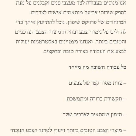
אנו
מנוסים
בעבודה
לצד
מעצבי
פנים
וקבלנים
על
מנת
לספק
שירותי
צביעה
מותאמים
אישית
לצרכים
המיוחדים
של
פרויקט
שיפוץ
.
נוכל
להתייעץ
איתך
כדי
להחליט
על
גימורי
צבע
ובחירת
מוצרי
הצבע
העדכניים
והטובים
ביותר
.
ואנחנו
מצטיינים
באסטרטגיות
יעילות
לבצע
את
העבודה
בצורה
טובה
ובתקציב
.
כל
עבודה
חשובה
מה
מייחד
–
צוות
מסור
קטן
של
צבעים
–
תקשורת
ברורה
ומתמשכת
–
תזמון
שמתאים
לצרכים
שלך
–
מוצרי
הצבע
הטובים
ביותר
וייעוץ
לטרנד
הצבע
הנוכחי