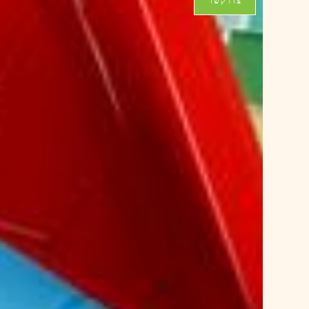
צרו קשר
ע
ז
ו
ר
*